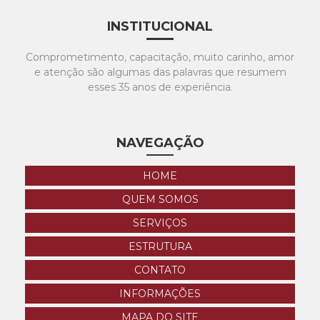
INSTITUCIONAL
Comprometimento, capacitação, muito carinho, amor
e atenção são algumas das palavras que resumem
esses 35 anos de experiência.
NAVEGAÇÃO
HOME
QUEM SOMOS
SERVIÇOS
ESTRUTURA
CONTATO
INFORMAÇÕES
MAPA DO SITE