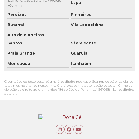
Zona Oestestrong>Água
Lapa
Branca
Perdizes
Pinheiros
Butantã
Vila Leopoldina
Alto de Pinheiros
Santos
São Vicente
Praia Grande
Guarujá
Mongaguá
Itanhaém
O conteúdo do texto desta página é de direito reservado. Sua reprodução, parcial ou
total, mesmo citando nossos links, é proibida sem a autorização do autor. Crime de
violação de direito autoral – artigo 184 do Código Penal –
Lei 9610/98 - Lei de direitos
autorais
.